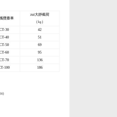
zui大靜截荷
攜攬臺車
（㎏）
CT-30
42
CT-40
51
CT-50
69
CT-60
95
CT-70
136
T-100
186
í)