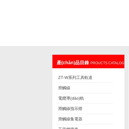
上海發(fā)昊電氣科技有限公司
產(chǎn)品目錄
PROUCTS CATALOG
ZT-W系列工具軌道
滑觸線
電纜導(dǎo)軌
滑觸線指示燈
滑觸線集電器