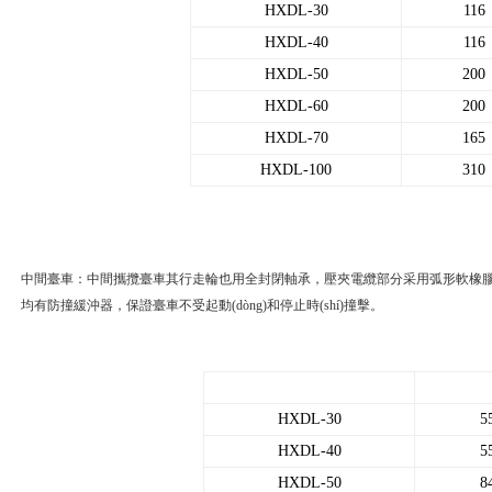
HXDL-30
116
HXDL-40
116
HXDL-50
200
HXDL-60
200
HXDL-70
165
HXDL-100
310
中間臺車：中間攜攬臺車其行走輪也用全封閉軸承，壓夾電纜部分采用弧形軟橡
均有防撞緩沖器，保證臺車不受起動(dòng)和停止時(shí)撞擊。
HXDL-30
5
HXDL-40
5
HXDL-50
8