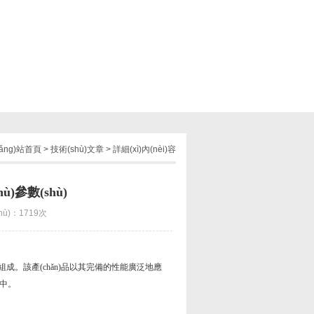
ǎng)站首頁
>
技術(shù)文章
> 詳細(xì)內(nèi)容
ù)參數(shù)
hù)：1719次
成。該產(chǎn)品以其完備的性能廣泛地應
。