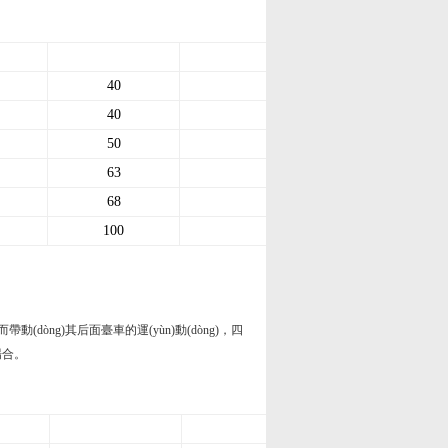
40
2
40
2.5
50
2.5
63
4.5
68
4.5
100
5
ng)其后面臺車的運(yùn)動(dòng)，四
場合。