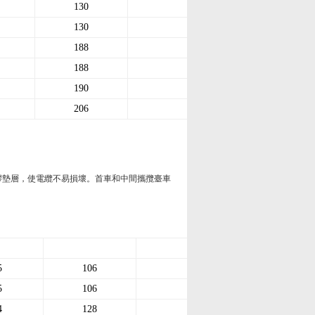
130
27
130
27
188
37
188
37
190
50
206
100
膠墊層，使電纜不易損壞。首車和中間攜攬臺車
5
106
27
5
106
27
4
128
37