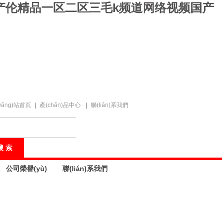
国产伦精品一区二区三毛k频道网络视频国产
wǎng)站首頁
|
產(chǎn)品中心
|
聯(lián)系我們
公司榮譽(yù)
聯(lián)系我們