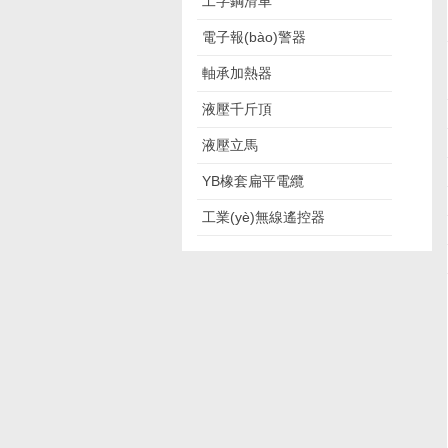
工字鋼滑車
電子報(bào)警器
軸承加熱器
液壓千斤頂
液壓立馬
YB橡套扁平電纜
工業(yè)無線遙控器