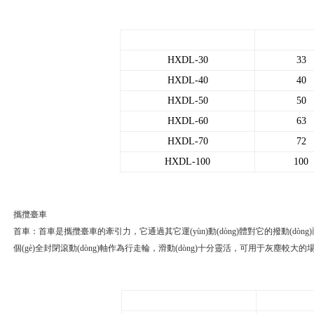
HXDL-30
33
HXDL-40
40
HXDL-50
50
HXDL-60
63
HXDL-70
72
HXDL-100
100
攜攬臺車
首車：首車是攜攬臺車的牽引力，它通過其它運(yùn)動(dòng)體對它的撥動(dòng)而帶動(dò
個(gè)全封閉滾動(dòng)軸作為行走輪，滑動(dòng)十分靈活，可用于灰塵較大的