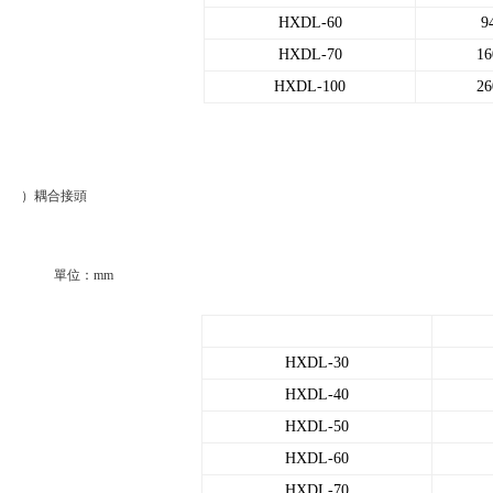
HXDL-60
9
HXDL-70
16
HXDL-100
26
）耦合接頭
單位：mm
HXDL-30
HXDL-40
HXDL-50
HXDL-60
HXDL-70