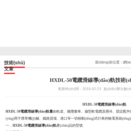
技術(shù)
當(dāng)前位置：
網(w
文章
HXDL-50電纜滑線導(dǎo)軌技術(sh
更新時(shí)間：2018-02-23 點(diǎn)擊次數(s
HXDL-50電纜滑線導(dǎo)軌
HXDL-50電纜滑線導(dǎo)軌量
由軌道、攜攬臺車、扁型軟電纜及懸吊、固定配件組
(yīng)用于煙草機(jī)械、鐵路貸場、港口等一切移動(dòng)式行車的輸電系統(tǒng)中
一．
HXDL-50電纜滑線導(dǎo)軌
產(chǎn)品的型號