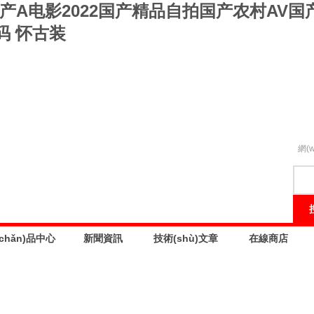
产A电影2022国产精品自拍国产农村AV
码 怀古装
網(
chǎn)品中心
新聞資訊
技術(shù)文章
在線商店