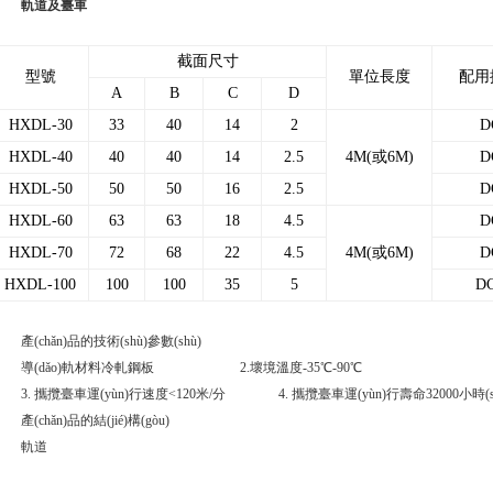
軌道及臺車
截面尺寸
型號
單位長度
配用
A
B
C
D
HXDL-30
33
40
14
2
D
HXDL-40
40
40
14
2.5
4M(或6M)
D
HXDL-50
50
50
16
2.5
D
HXDL-60
63
63
18
4.5
D
HXDL-70
72
68
22
4.5
4M(或6M)
D
HXDL-100
100
100
35
5
DC
產(chǎn)品的技術(shù)參數(shù)
導(dǎo)軌材料冷軋鋼板 2.壞境溫度-35℃-90℃
3. 攜攬臺車運(yùn)行速度<120米/分 4. 攜攬臺車運(yùn)行壽命32000小時(sh
產(chǎn)品的結(jié)構(gòu)
軌道